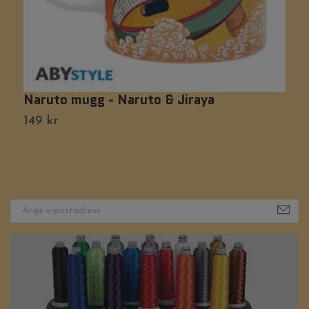
Naruto mugg - Naruto & Jiraya
P
149 kr
1