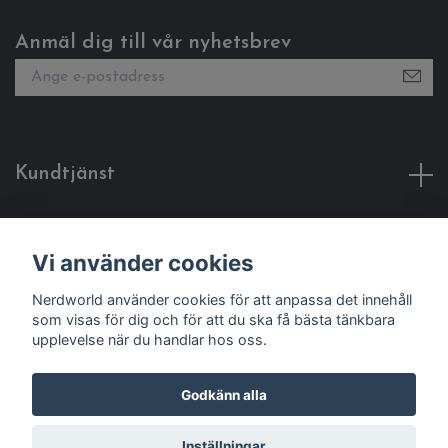
Anmäl dig till vår nyhetsbrev
Kundtjänst
Fotmeny
Vi använder cookies
Sociala medier
Nerdworld använder cookies för att anpassa det innehåll
som visas för dig och för att du ska få bästa tänkbara
upplevelse när du handlar hos oss.
Godkänn alla
© 2026 Nerdworld
Inställningar