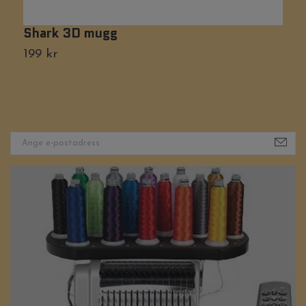
Shark 3D mugg
F
199 kr
Ti