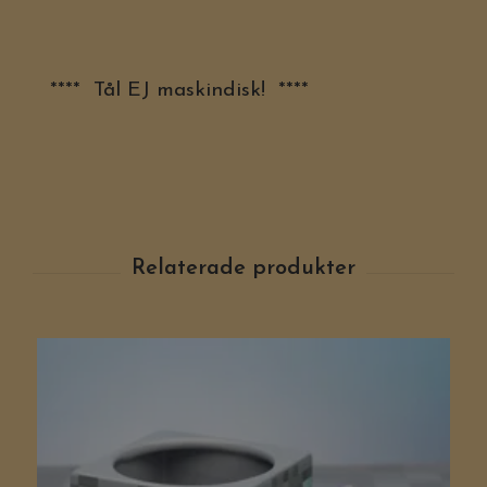
**** Tål EJ maskindisk! ****