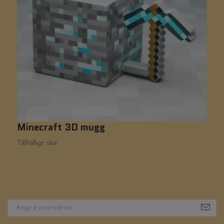
Minecraft 3D mugg
S
1
Tillfälligt slut