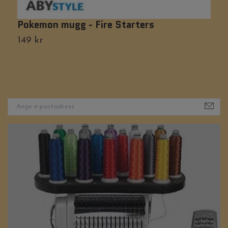
Pokemon mugg - Fire Starters
M
149 kr
Ti