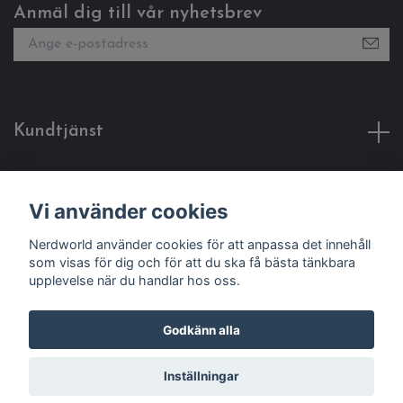
Anmäl dig till vår nyhetsbrev
Kundtjänst
Fotmeny
Vi använder cookies
Sociala medier
Nerdworld använder cookies för att anpassa det innehåll
som visas för dig och för att du ska få bästa tänkbara
upplevelse när du handlar hos oss.
Godkänn alla
© 2026 Nerdworld
Inställningar