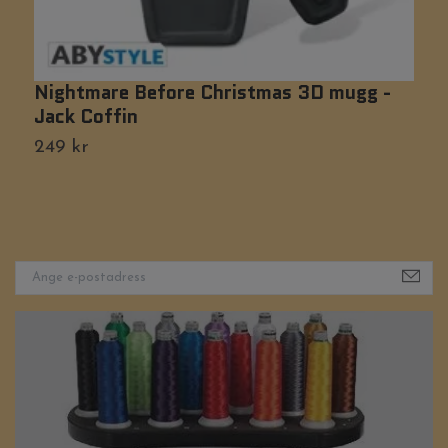
Nightmare Before Christmas 3D mugg -
S
Jack Coffin
1
249 kr