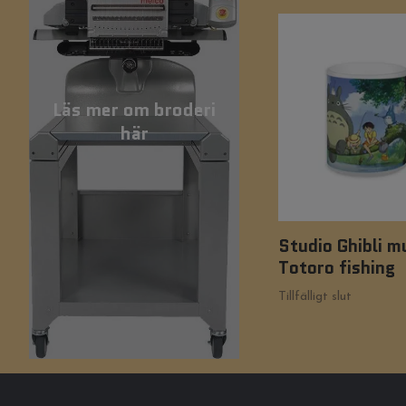
Läs mer om broderi
här
Studio Ghibli m
Totoro fishing
Tillfälligt slut