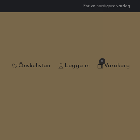
För en nördigare vardag
0
Önskelistan
Logga in
Varukorg