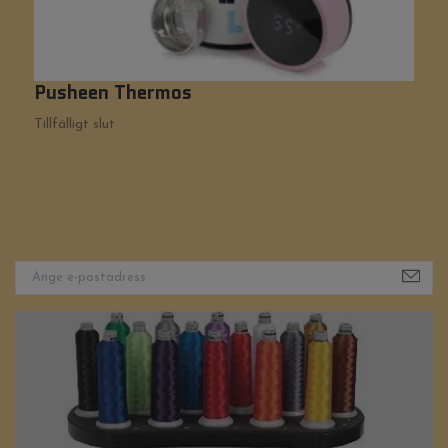
Pusheen Thermos
H
Tillfälligt slut
Ti