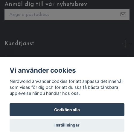
Anmäl dig till vår nyhetsbrev
Kundtjänst
Fotmeny
Vi använder cookies
Sociala medier
Nerdworld använder cookies för att anpassa det innehåll
som visas för dig och för att du ska få bästa tänkbara
upplevelse när du handlar hos oss.
Godkänn alla
© 2026 Nerdworld
Inställningar