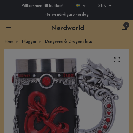
Välkommen till butiken!
SEK
För en nördigare vardag
0
Nerdworld
Hem
Muggar
Dungeons & Dragons krus