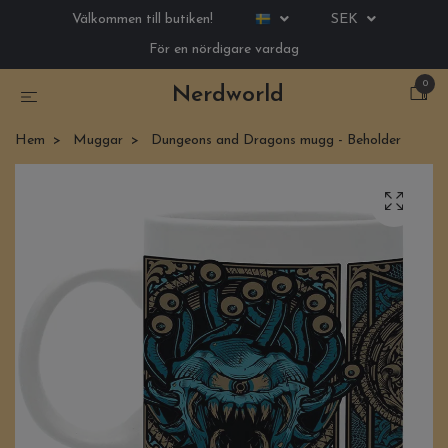
Välkommen till butiken!
SEK
För en nördigare vardag
0
Nerdworld
Hem
Muggar
Dungeons and Dragons mugg - Beholder