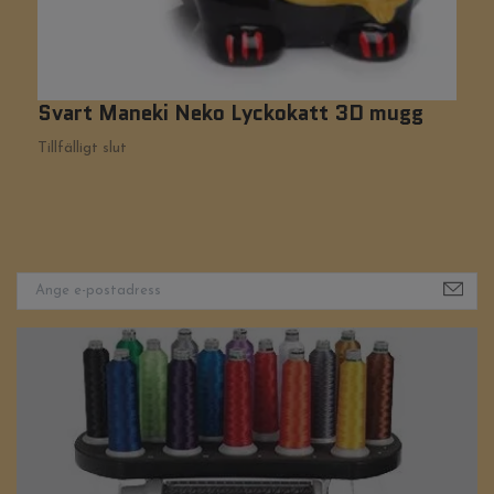
Svart Maneki Neko Lyckokatt 3D mugg
G
1
Tillfälligt slut