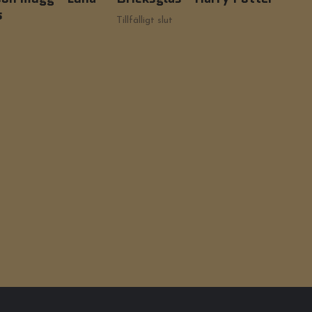
s
Lev
Tillfälligt slut
Tillf