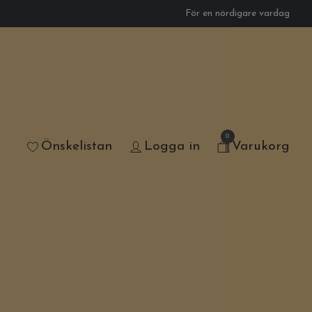
För en nördigare vardag
0
Önskelistan
Logga in
Varukorg