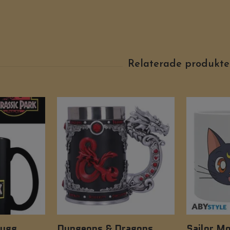
mugg
Dungeons & Dragons
Sailor M