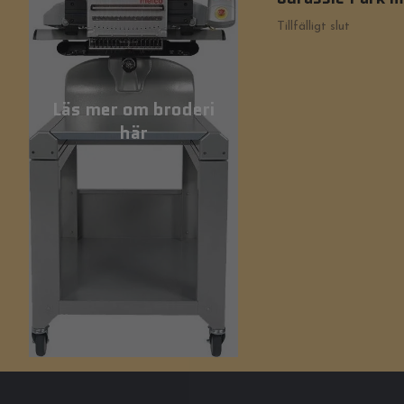
Tillfälligt slut
Läs mer om broderi
här