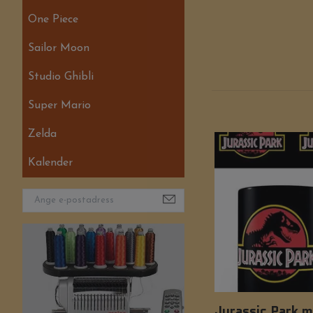
One Piece
Sailor Moon
Studio Ghibli
Super Mario
Zelda
Kalender
Jurassic Park 