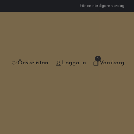
För en nördigare vardag
0
Önskelistan
Logga in
Varukorg