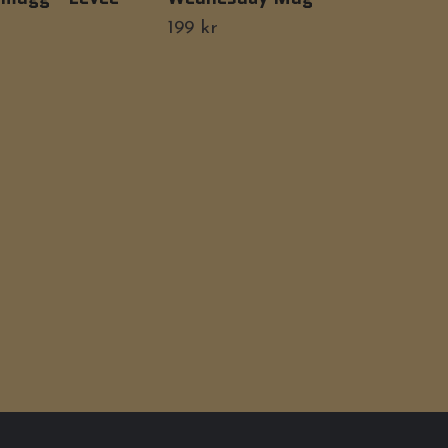
- S
199 kr
Tillf