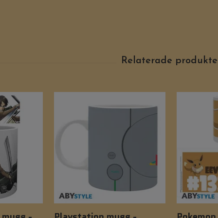
n mugg -
Playstation mugg -
Pokemon 