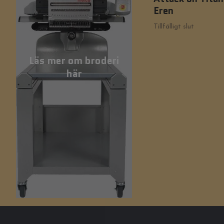
Eren
Tillfälligt slut
Läs mer om broderi
här