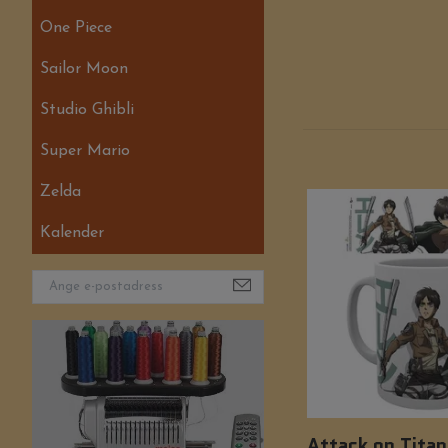
One Piece
Sailor Moon
Studio Ghibli
Super Mario
Zelda
Kalender
Attack on Tita