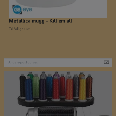
Metallica mugg - Kill em all
C
Tillfälligt slut
Ti