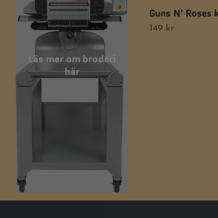
Guns N' Roses k
149 kr
Läs mer om broderi
här