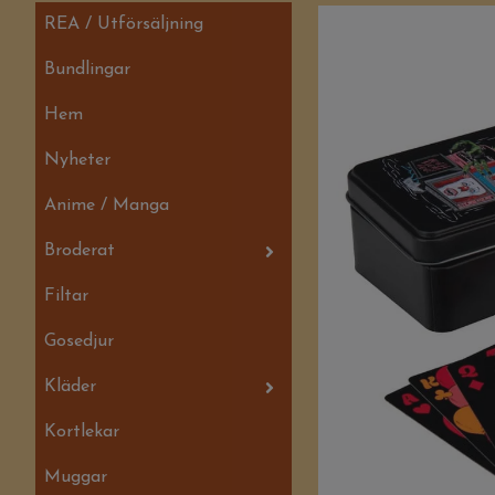
REA / Utförsäljning
Bundlingar
Hem
Nyheter
Anime / Manga
Broderat
Filtar
Gosedjur
Kläder
Kortlekar
Muggar