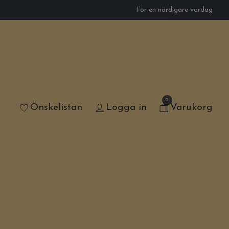
För en nördigare vardag
0
Önskelistan
Logga in
Varukorg