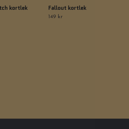
itch kortlek
Fallout kortlek
San
Kit
149 kr
Ho
149