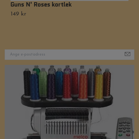
Guns N' Roses kortlek
O
149 kr
1