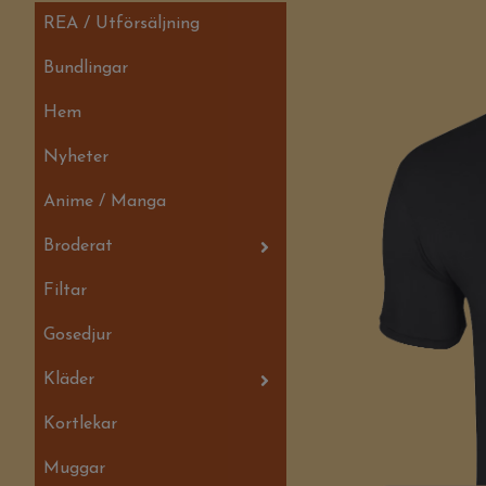
REA / Utförsäljning
Bundlingar
Hem
Nyheter
Anime / Manga
Broderat
Filtar
Gosedjur
Kläder
Kortlekar
Muggar