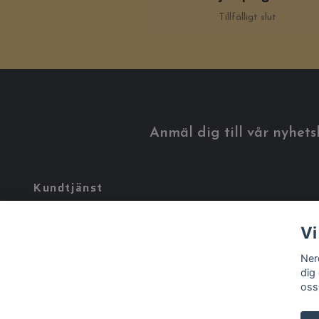
Tillfälligt slut
Anmäl dig till vår nyhets
Kundtjänst
Tveka inte att kontakta oss på
info@nerdworld.se
Vi
Ner
dig
oss