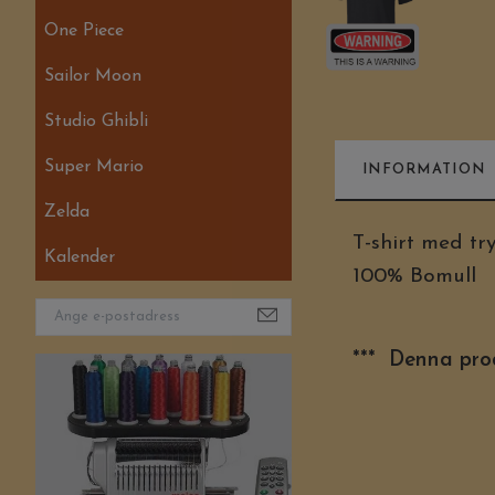
One Piece
Sailor Moon
Studio Ghibli
Super Mario
INFORMATION
Zelda
T-shirt med try
Kalender
100% Bomull
*** Denna prod