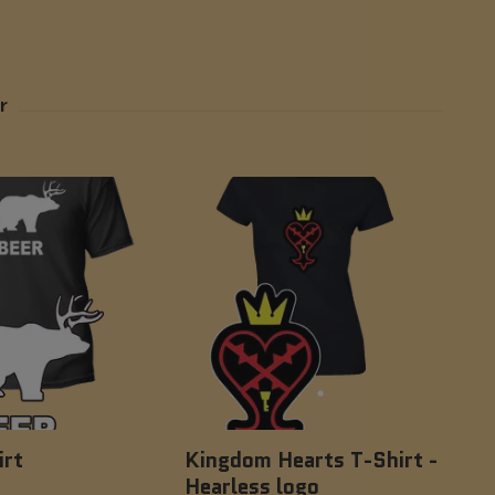
irt
Kingdom Hearts T-Shirt -
Nat
Hearless logo
249