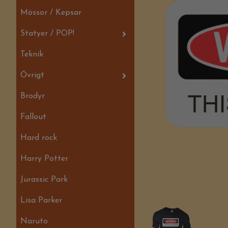
Mössor / Kepsar
Statyer / POP!
Teknik
Övrigt
Brodyr
Fallout
Hard rock
Harry Potter
Jurassic Park
Lisa Parker
Naruto