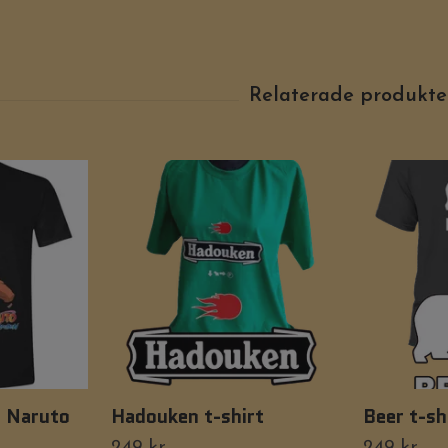
- Naruto
Hadouken t-shirt
Beer t-sh
249 kr
249 kr