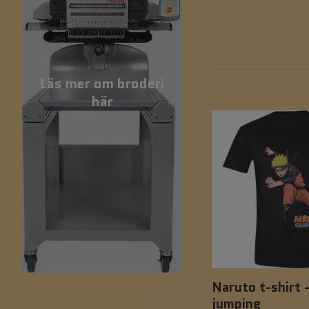
Läs mer om broderi
här
Naruto t-shirt 
jumping