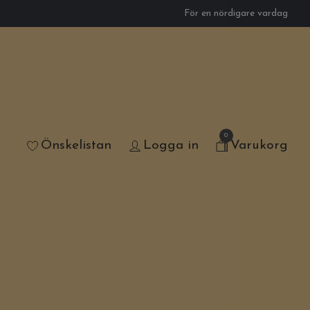
För en nördigare vardag
0
Önskelistan
Logga in
Varukorg