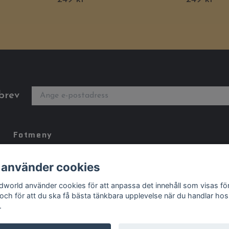
brev
Fotmeny
Kontakt
 använder cookies
Köpvillkor
dworld använder cookies för att anpassa det innehåll som visas fö
Storleksguide
 och för att du ska få bästa tänkbara upplevelse när du handlar hos
.