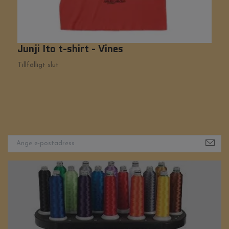
Junji Ito t-shirt - Vines
H
Tillfälligt slut
Ti