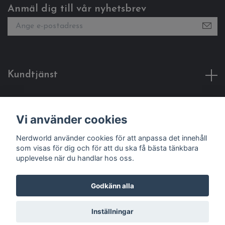
Anmäl dig till vår nyhetsbrev
Kundtjänst
Fotmeny
Vi använder cookies
Sociala medier
Nerdworld använder cookies för att anpassa det innehåll
som visas för dig och för att du ska få bästa tänkbara
upplevelse när du handlar hos oss.
Godkänn alla
© 2026 Nerdworld
Inställningar