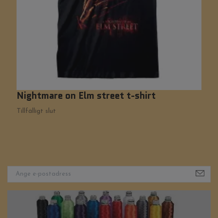
Nightmare on Elm street t-shirt
M
Tillfälligt slut
Ti