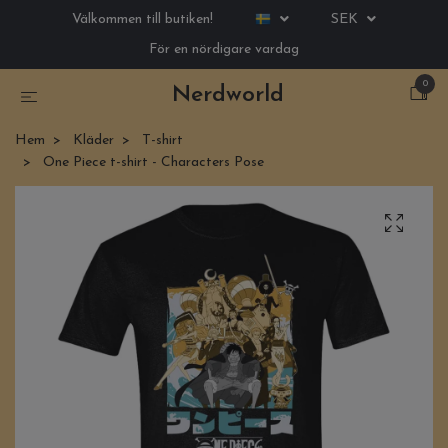
Välkommen till butiken!
SEK
För en nördigare vardag
0
Nerdworld
Hem
Kläder
T-shirt
One Piece t-shirt - Characters Pose