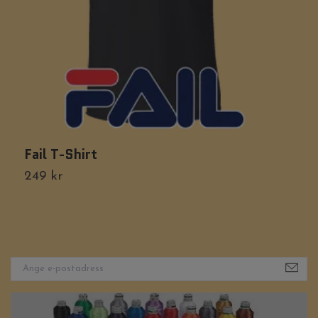
Fail T-Shirt
D
249 kr
2