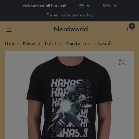
Välkommen till butiken!
SEK
För en nördigare vardag
0
Nerdworld
Hem
Kläder
T-shirt
Naruto t-shirt - Kakashi