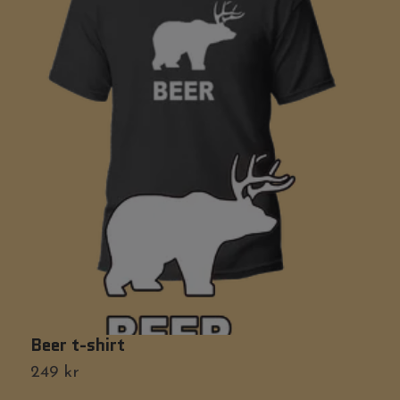
Beer t-shirt
O
249 kr
2