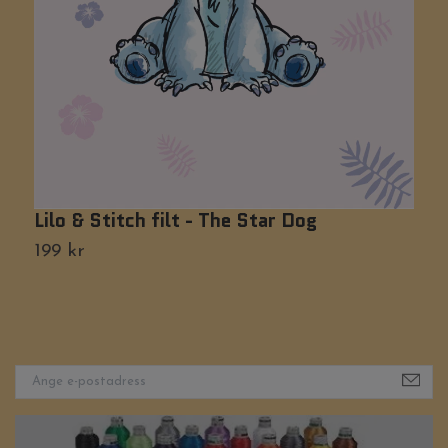
B
Ti
Lilo & Stitch filt - The Star Dog
199 kr