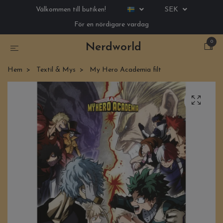
Välkommen till butiken!
SEK
För en nördigare vardag
0
Nerdworld
Hem
Textil & Mys
My Hero Academia filt