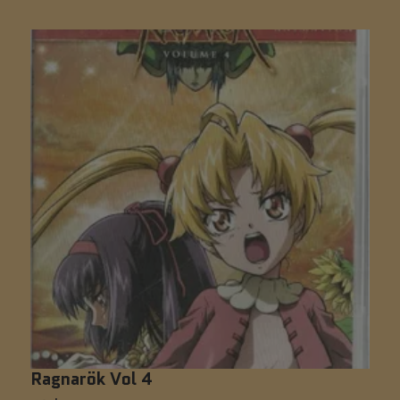
Ragnarök Vol 4
D