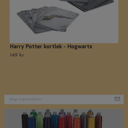
Harry Potter kortlek - Hogwarts
M
149 kr
1